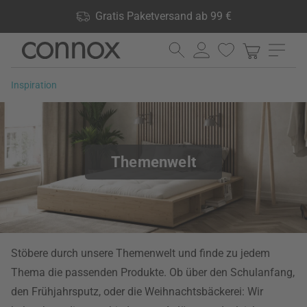
Shop Vorteile: Gratis Paketversand ab 99 €, 24.000 Produkte
Gratis Paketversand ab 99 €
lagernd, 60 Tage Rückgaberecht
Direkt
Direkt
zum
zum
Seiteninhalt
Suchfeld
Inspiration
springen
springen
Themenwelt
Stöbere durch unsere Themenwelt und finde zu jedem
Thema die passenden Produkte. Ob über den Schulanfang,
den Frühjahrsputz, oder die Weihnachtsbäckerei: Wir