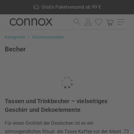
Shop Vorteile: Gratis Paketversand ab 99 €, 24.000 Produkte
Gratis Paketversand ab 99 €
lagernd, 60 Tage Rückgaberecht
Direkt
Direkt
zum
zum
Seiteninhalt
Suchfeld
Kategorien
Küchenutensilien
springen
springen
Becher
Tassen und Trinkbecher – vielseitiges
Geschirr und Dekoelemente
Für einen Großteil der Deutschen ist es ein
allmorgendliches Ritual: die Tasse Kaffee vor der Arbeit. 73