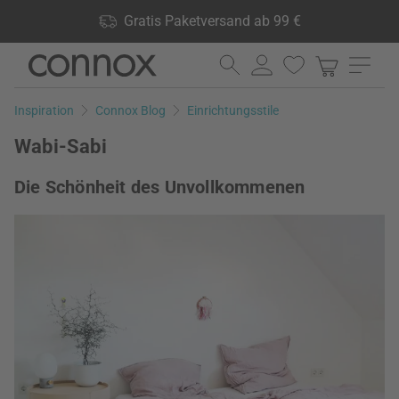
Shop Vorteile: Gratis Paketversand ab 99 €, 24.000 Produkte
Gratis Paketversand ab 99 €
lagernd, 60 Tage Rückgaberecht
Direkt
Direkt
zum
zum
Seiteninhalt
Suchfeld
Inspiration
Connox Blog
Einrichtungsstile
springen
springen
Wabi-Sabi
Die Schönheit des Unvollkommenen