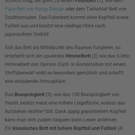
schlicht mag, der greift zu einem
Futonbett
(1), wie dem
Pace Bett von Karup Design
oder dem Tiefschlaf Bett von
Stadtnomaden. Das Futonbett kommt ohne Kopfteil sowie
Fußteil aus und besitzt eine niedrige Höhe nach
japanischem Vorbild.
Soll das Bett als Mittelpunkt des Raumes fungieren, so
empfiehlt sich ein opulentes
Himmelbett
(2) wie das ILletto
Himmelbett von Opinion Ciatti. In Kombination mit einem
Stoffüberwurf wirkt es besonders gemütlich und schafft
eine einladende Atmosphäre.
Das
Boxspringbett
(3), wie das 130 Boxspringbett von
freistil, besitzt meist eine höhere Liegefläche, sodass das
Aufstehen leichter fällt. Dank üppig gepolstertem Kopfteil
kann man sich zudem bequem beim Lesen anlehnen.
Ein
klassisches Bett mit hohem Kopfteil und Fußteil
(4)