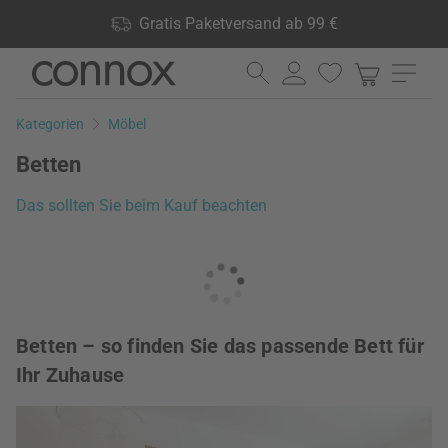
Shop Vorteile: Gratis Paketversand ab 99 €, 24.000 Produkte
Gratis Paketversand ab 99 €
lagernd, 60 Tage Rückgaberecht
Direkt
Direkt
zum
zum
Seiteninhalt
Suchfeld
Kategorien
Möbel
springen
springen
Betten
Das sollten Sie beim Kauf beachten
Betten – so finden Sie das passende Bett für
Ihr Zuhause