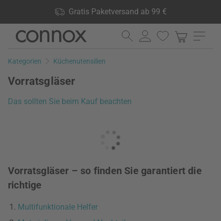
Shop Vorteile: Gratis Paketversand ab 99 €, 24.000 Produkte
Gratis Paketversand ab 99 €
lagernd, 60 Tage Rückgaberecht
Direkt
Direkt
zum
zum
Seiteninhalt
Suchfeld
Kategorien
Küchenutensilien
springen
springen
Vorratsgläser
Das sollten Sie beim Kauf beachten
Vorratsgläser – so finden Sie garantiert die
richtige
Multifunktionale Helfer