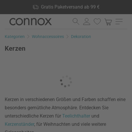
Shop Vorteile: Gratis Paketversand ab 99 €, 24.000 Produkte
Gratis Paketversand ab 99 €
lagernd, 60 Tage Rückgaberecht
Direkt
Direkt
zum
zum
Seiteninhalt
Suchfeld
Kategorien
Wohnaccessoires
Dekoration
springen
springen
Kerzen
Kerzen in verschiedenen Größen und Farben schaffen eine
besonders gemütliche Atmosphäre. Entdecken Sie
unterschiedliche Kerzen für
Teelichthalter
und
Kerzenständer
, für Weihnachten und viele weitere