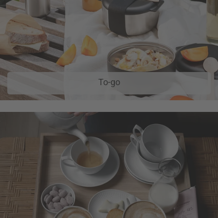
To-go