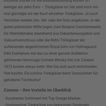
Einzelne Stücke für die Basisausstattung kosten oft
weniger als zehn Euro – Trinkgläser im Set sind noch ein
mal günstiger als der Kauf einzelner Trinkgläser. Je nach
Hersteller werden 2er-, 4er- oder 6er-Sets angeboten. In der
guten preislichen Mitte liegen zum Beispiel Geschenkesets
für Weinliebhaber, bestehend aus Dekantierausgießer und
Vakuumverschluss oder die Retro Trinkgläser der
aufeinander abgestimmten Royal-Sets von Holmegaard.
Edle Exemplare wie das zu einer ganzen Kollektion
gehörende Hommage Comète Whisky-Set von Zwiesel
1872 kosten etwas mehr. Wie Sie sich auch entscheiden:
Hier kaufen Sie schöne Trinkgläser beim Spezialisten für
gehobene Tischkultur!
Connox – Ihre Vorteile im Überblick
- Kuratiertes Sortiment mit Top Design-Marken
- Hochwertige Trinkgläser von bekannten Designern