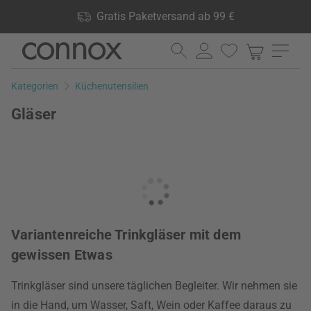
Shop Vorteile: Gratis Paketversand ab 99 €, 24.000 Produkte
Gratis Paketversand ab 99 €
lagernd, 60 Tage Rückgaberecht
Direkt
Direkt
zum
zum
Seiteninhalt
Suchfeld
Kategorien
Küchenutensilien
springen
springen
Gläser
Variantenreiche Trinkgläser mit dem
gewissen Etwas
Trinkgläser sind unsere täglichen Begleiter. Wir nehmen sie
in die Hand, um Wasser, Saft, Wein oder Kaffee daraus zu