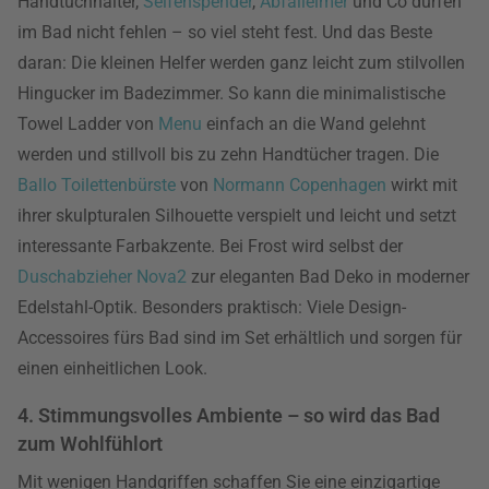
Handtuchhalter,
Seifenspender
,
Abfalleimer
und Co dürfen
im Bad nicht fehlen – so viel steht fest. Und das Beste
daran: Die kleinen Helfer werden ganz leicht zum stilvollen
Hingucker im Badezimmer. So kann die minimalistische
Towel Ladder von
Menu
einfach an die Wand gelehnt
werden und stillvoll bis zu zehn Handtücher tragen. Die
Ballo Toilettenbürste
von
Normann Copenhagen
wirkt mit
ihrer skulpturalen Silhouette verspielt und leicht und setzt
interessante Farbakzente. Bei Frost wird selbst der
Duschabzieher Nova2
zur eleganten Bad Deko in moderner
Edelstahl-Optik. Besonders praktisch: Viele Design-
Accessoires fürs Bad sind im Set erhältlich und sorgen für
einen einheitlichen Look.
4. Stimmungsvolles Ambiente – so wird das Bad
zum Wohlfühlort
Mit wenigen Handgriffen schaffen Sie eine einzigartige