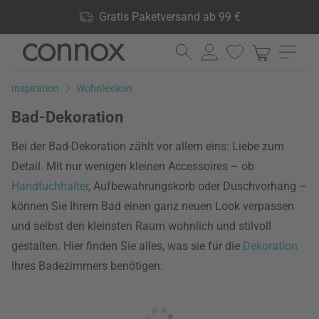
Shop Vorteile: Gratis Paketversand ab 99 €, 24.000 Produkte
Gratis Paketversand ab 99 €
lagernd, 60 Tage Rückgaberecht
Direkt
Direkt
zum
zum
Seiteninhalt
Suchfeld
Inspiration
Wohnlexikon
springen
springen
Bad-Dekoration
Bei der Bad-Dekoration zählt vor allem eins: Liebe zum
Detail. Mit nur wenigen kleinen Accessoires – ob
Handtuchhalter
, Aufbewahrungskorb oder Duschvorhang –
können Sie Ihrem Bad einen ganz neuen Look verpassen
und selbst den kleinsten Raum wohnlich und stilvoll
gestalten. Hier finden Sie alles, was sie für die
Dekoration
Ihres Badezimmers benötigen.