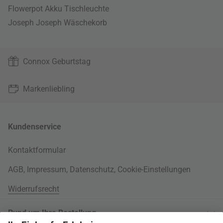
Flowerpot Akku Tischleuchte
Joseph Joseph Wäschekorb
Connox Geburtstag
Markenliebling
Kundenservice
Kontaktformular
AGB
,
Impressum
,
Datenschutz
,
Cookie-Einstellungen
Widerrufsrecht
Rund um Ihre Bestellung