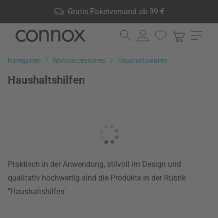
Shop Vorteile: Gratis Paketversand ab 99 €, 24.000 Produkte
Gratis Paketversand ab 99 €
lagernd, 60 Tage Rückgaberecht
Direkt
Direkt
zum
zum
Seiteninhalt
Suchfeld
Kategorien
Wohnaccessoires
Haushaltswaren
springen
springen
Haushaltshilfen
Praktisch in der Anwendung, stilvoll im Design und
qualitativ hochwertig sind die Produkte in der Rubrik
"Haushaltshilfen".