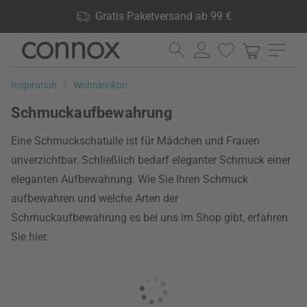
Shop Vorteile: Gratis Paketversand ab 99 €, 24.000 Produkte
Gratis Paketversand ab 99 €
lagernd, 60 Tage Rückgaberecht
Direkt
Direkt
zum
zum
Seiteninhalt
Suchfeld
Inspiration
Wohnlexikon
springen
springen
Schmuckaufbewahrung
Eine Schmuckschatulle ist für Mädchen und Frauen
unverzichtbar. Schließlich bedarf eleganter Schmuck einer
eleganten Aufbewahrung. Wie Sie Ihren Schmuck
aufbewahren und welche Arten der
Schmuckaufbewahrung es bei uns im Shop gibt, erfahren
Sie hier.