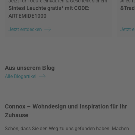
Jetzt für 1000 € einkaufen & Geschenk sichern
Alles 
Sintesi Leuchte gratis* mit CODE:
&Trad
ARTEMIDE1000
Jetzt entdecken
Jetzt 
Aus unserem Blog
Alle Blogartikel
Connox – Wohndesign und Inspiration für Ihr
Zuhause
Schön, dass Sie den Weg zu uns gefunden haben. Machen