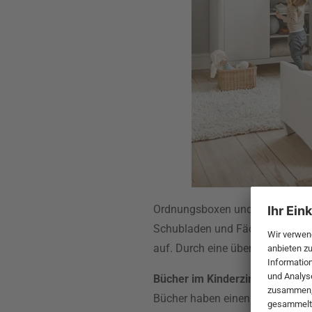
Ordnungsboxen und Schubladenei
Schubladen und Fächer. Hänge 
auf. Durch eine übersichtliche 
Bücher im Kinderzimmer unter
Bücher haben einen besonderen 