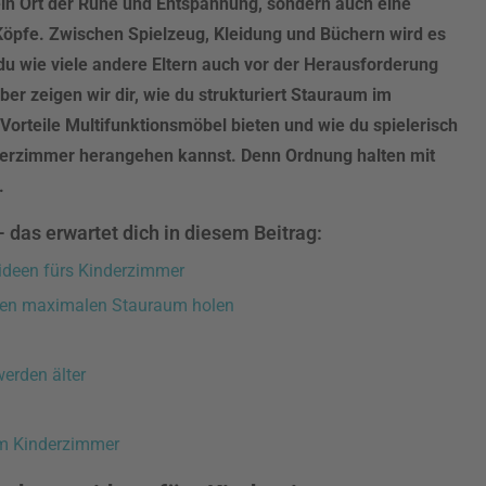
 ein Ort der Ruhe und Entspannung, sondern auch eine
 Köpfe. Zwischen Spielzeug, Kleidung und Büchern wird es
 du wie viele andere Eltern auch vor der Herausforderung
er zeigen wir dir, wie du strukturiert Stauraum im
Vorteile Multifunktionsmöbel bieten und wie du spielerisch
erzimmer herangehen kannst. Denn Ordnung halten mit
.
das erwartet dich in diesem Beitrag:
ideen fürs Kinderzimmer
den maximalen Stauraum holen
werden älter
m Kinderzimmer