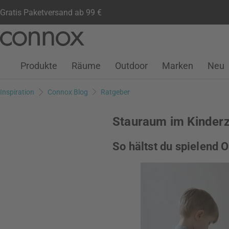
Gratis Paketversand ab 99 €
Kundenkonto
Wunschliste
Warenkorb
Direkt
Direkt
zum
zum
Seiteninhalt
Suchfeld
Produkte
Räume
Outdoor
Marken
Neu
springen
springen
Inspiration
Connox Blog
Ratgeber
Stauraum im Kinder
So hältst du spielend 