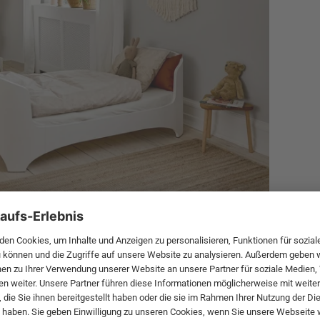
nsätze erhalten die Ordnung auch innerhalb der
Jacken und Turnbeutel an niedrig angebrachten
Wandhaken
Anordnung wird das An- und Ausziehen zum Kinderspiel.
bringen
Platz im Kinderzimmer verdient und sind durch die hübschen