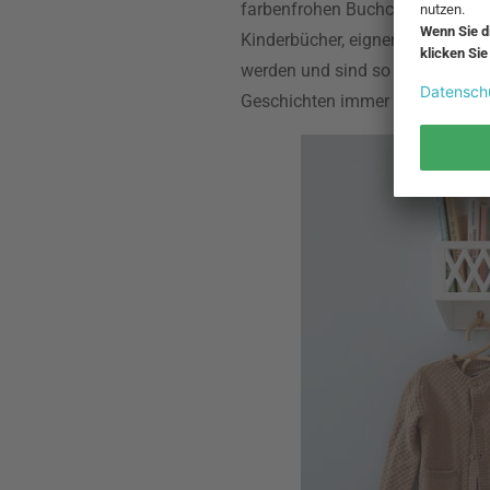
farbenfrohen Buchcover ein ech
Kinderbücher, eignen sich beson
werden und sind so gut sichtbar.
Geschichten immer griffbereit.