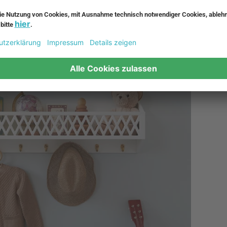
ter Hingucker.
Bücherregal
oder -halter, speziell für
ders gut für das Kinderzimmer. Die Bücher können aufgestellt
 Mit einem Regal über oder am Bett habt ihr die Gute-Nacht-