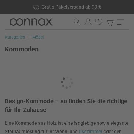
Shop Vorteile: Gratis Paketversand ab 99 €, 24.000 Produkte
Gratis Paketversand ab 99 €
lagernd, 60 Tage Rückgaberecht
Direkt
Direkt
zum
zum
Seiteninhalt
Suchfeld
Kategorien
Möbel
springen
springen
Kommoden
Design-Kommode – so finden Sie die richtige
für Ihr Zuhause
Eine Kommode aus Holz ist eine langlebige sowie elegante
Stauraumlösung für Ihr Wohn- und
Esszimmer
oder den