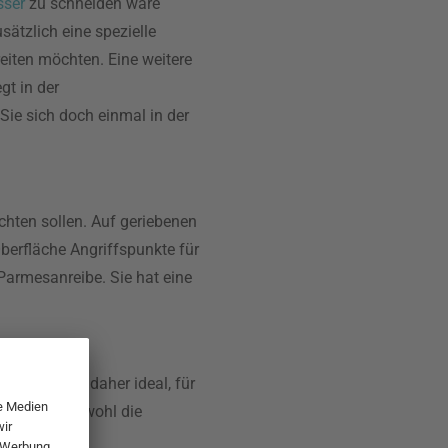
ser
zu schneiden wäre
sätzlich eine spezielle
reiten möchten. Eine weitere
gt in der
Sie sich doch einmal in der
ichten sollen. Auf geriebenen
berfläche Angriffspunkte für
 Parmesanreibe. Sie hat eine
en und sind daher ideal, für
önnen Sie sowohl die