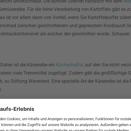
ericht unverzichtbar. Die dünnen Streifen händisch mit dem
Mes
Gemüsereibe. Für die feine Verarbeitung von Kartoffeln gibt es zu
Das ist vor allem dann von Vorteil, wenn Sie Kartoffelpuffer zube
terschied zwischen geschnittenem und gepresstem Knoblauch lie
chmacksintensiver als solcher, der geschnitten wurde. Schauen 
Daher ist die Käsereibe ein
Küchenhelfer
, auf den Sie nicht verz
stesn viele Trennmittel zugefügt. Zudem gibt die großflächige O
 so Stiftung Warentest. Eine spezielle Art der Käsereibe ist die
.
. Diese Edelstahlreiben haben schärfere Kanten als normale Reib
estenreißer auch Zester genannt. Mit seinen scharfen Kanten k
skat reiben.