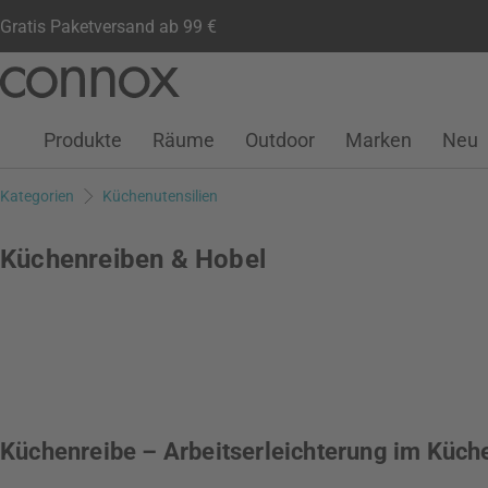
Gratis Paketversand ab 99 €
Kundenkonto
Wunschliste
Warenkorb
Direkt
Direkt
zum
zum
Seiteninhalt
Suchfeld
Produkte
Räume
Outdoor
Marken
Neu
springen
springen
Kategorien
Küchenutensilien
Küchenreiben & Hobel
Küchenreibe – Arbeitserleichterung im Küch