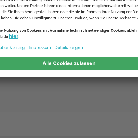
 eine Vierkantreibe. Die platzsparende, faltbare Reibe von Josep
ichen Küchenreibe. Verschieden geformte, unterschiedlich große 
st: grob für Käse und Gemüse, fein für Parmesan, Knoblauch und 
ffeln und anderes Gemüse.
sie bequem und innerhalb weniger Werktage von Connox nach Hau