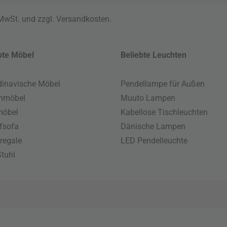
 MwSt. und zzgl.
Versandkosten
.
bte Möbel
Beliebte Leuchten
inavische Möbel
Pendellampe für Außen
enmöbel
Muuto Lampen
möbel
Kabellose Tischleuchten
fsofa
Dänische Lampen
regale
LED Pendelleuchte
tuhl