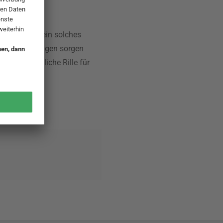
h Joseph ist ein solches
Edelstahl-Klingen sorgen
Nüsse. Längliche Rille für
se liefern.