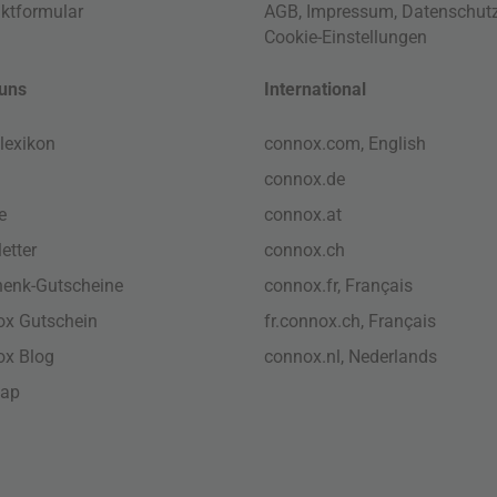
ktformular
AGB
,
Impressum
,
Datenschut
Cookie-Einstellungen
uns
International
lexikon
connox.com, English
connox.de
e
connox.at
etter
connox.ch
enk-Gutscheine
connox.fr, Français
x Gutschein
fr.connox.ch, Français
ox Blog
connox.nl, Nederlands
map