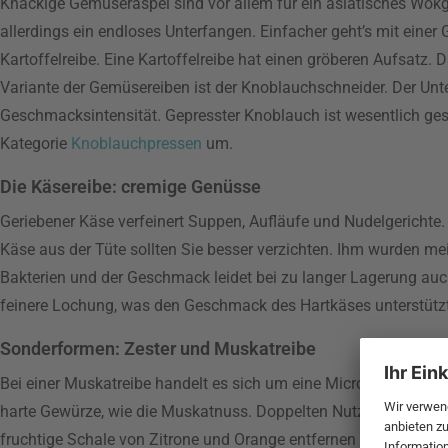
Knackige Gemüseraspel sind vor allem für ein asiatisches Wokg
allerdings ein endloses Unterfangen. Einfacher geht’s mit einer 
Kartoffelreibe. Eine Kartoffelreibe hat einen gröberen Aufsatz. 
Variante der Gemüsereiben ist der Knoblauchschneider. Der Un
Geschmacksintensität. Gepresster Knoblauch ist wesentlich ges
Kategorie
Knoblauchpressen
um.
Die Käsereibe: cremige Genüsse
Geriebener Käse verfeinert Suppen, Aufläufe und Nudelgerichte. 
Käse aus der Tüte sollten Sie besser verzichten. Ihm wurden mei
Bakterien und der Geschmack leidet bei zu langer Lagerung auch,
feinere Lochung, was den Geschmack des Hartkäses unterstützt
Sonderformen: Zester und Muskatreibe
Bei einer Muskatreibe handelt es sich um eine Microplane Reibe
harte Gewürze, wie die Muskatnuss. Doppelten Nutzen hat ein Z
fruchtige Schale von Zitrone und Orange entfernen als auch Mu