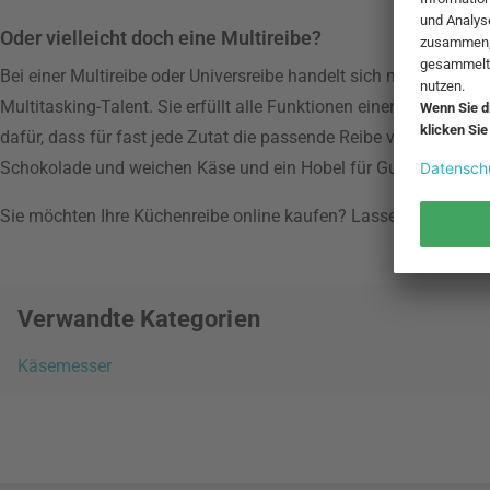
Oder vielleicht doch eine Multireibe?
Bei einer Multireibe oder Universreibe handelt sich meistens um
Multitasking-Talent. Sie erfüllt alle Funktionen einer herkömml
dafür, dass für fast jede Zutat die passende Reibe vorhanden i
Schokolade und weichen Käse und ein Hobel für Gurken, Karto
Sie möchten Ihre Küchenreibe online kaufen? Lassen Sie sich 
Verwandte Kategorien
Käsemesser