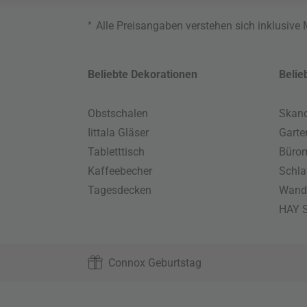
*
Alle Preisangaben verstehen sich inklusive
Beliebte Dekorationen
Belie
Obstschalen
Skand
Iittala Gläser
Gart
Tabletttisch
Büro
Kaffeebecher
Schla
Tagesdecken
Wand
HAY S
Connox Geburtstag