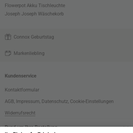
Flowerpot Akku Tischleuchte
Joseph Joseph Wäschekorb
Connox Geburtstag
Markenliebling
Kundenservice
Kontaktformular
AGB
,
Impressum
,
Datenschutz
,
Cookie-Einstellungen
Widerrufsrecht
Rund um Ihre Bestellung