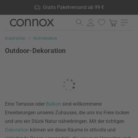
Shop Vorteile: Gratis Paketversand ab 99 €, 24.000 Produkte
Gratis Paketversand ab 99 €
lagernd, 60 Tage Rückgaberecht
Direkt
Direkt
zum
zum
Seiteninhalt
Suchfeld
Inspiration
Wohnlexikon
springen
springen
Outdoor-Dekoration
Eine Terrasse oder
Balkon
sind willkommene
Erweiterungen unseres Zuhauses, die uns ins Freie locken
und uns ein Stück Natur näherbringen. Mit der richtigen
Dekoration
können wir diese Räume in stilvolle und