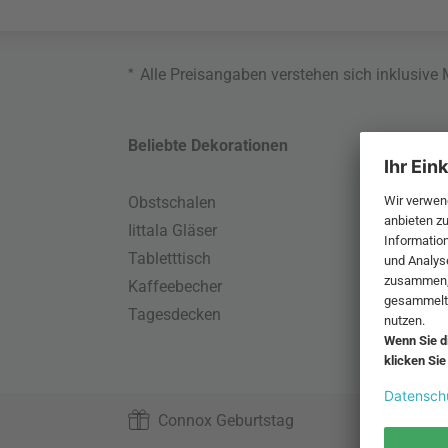
*
Alle Preisangaben verstehen sich inklusive
Beliebte Dekorationen
Belie
Obstschalen
Skand
Iittala Gläser
Gart
Tabletttisch
Büro
Kaffeebecher
Schla
Tagesdecken
Wand
HAY S
Connox Geburtstag