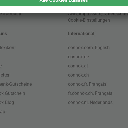
ktformular
AGB
,
Impressum
,
Datenschut
Cookie-Einstellungen
uns
International
lexikon
connox.com, English
connox.de
e
connox.at
etter
connox.ch
enk-Gutscheine
connox.fr, Français
x Gutschein
fr.connox.ch, Français
ox Blog
connox.nl, Nederlands
map