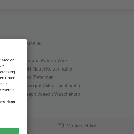
Bestseller
Montana Panton Wire
Stoff Nagel Kerzenhalter
Nova Treteimer
Flowerpot Akku Tischleuchte
Joseph Joseph Wäschekorb
Markenliebling