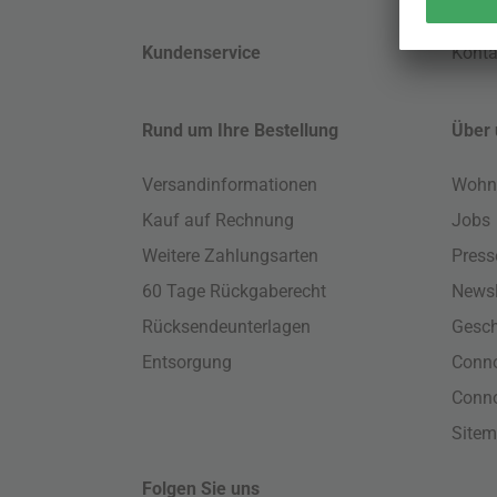
Kundenservice
Konta
Rund um Ihre Bestellung
Über 
Versandinformationen
Wohn
Kauf auf Rechnung
Jobs
Weitere Zahlungsarten
Press
60 Tage Rückgaberecht
Newsl
Rücksendeunterlagen
Gesch
Entsorgung
Conno
Conn
Site
Folgen Sie uns