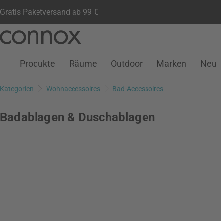
Gratis Paketversand ab 99 €
Kundenkonto
Wunschliste
Warenkorb
Direkt
Direkt
zum
zum
Seiteninhalt
Suchfeld
Produkte
Räume
Outdoor
Marken
Neu
springen
springen
Kategorien
Wohnaccessoires
Bad-Accessoires
Badablagen & Duschablagen