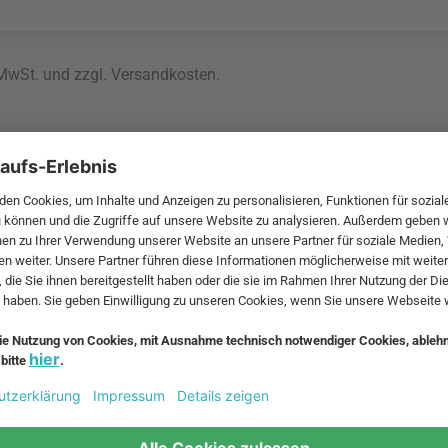
 MwSt. und zzgl.
Versandkosten
.
bte Möbel
Beliebte Leuchten
inavische Möbel
Pendellampe für Außen
enmöbel
Muuto Lampen
möbel
Kabellose Tischleuchten
fsofa
Dänische Lampen
regale
LED Pendelleuchte
tuhl