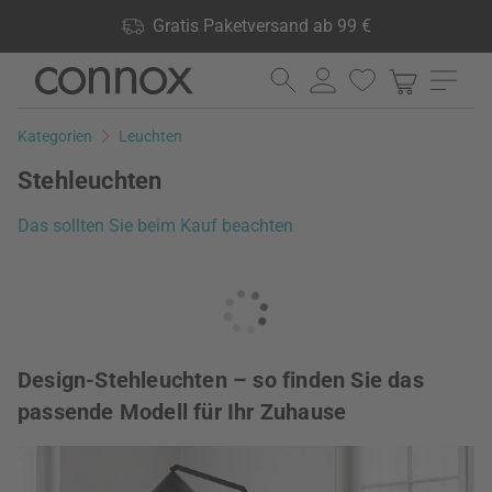
Shop Vorteile: Gratis Paketversand ab 99 €, 24.000 Produkte
Gratis Paketversand ab 99 €
lagernd, 60 Tage Rückgaberecht
Direkt
Direkt
zum
zum
Seiteninhalt
Suchfeld
Kategorien
Leuchten
springen
springen
Stehleuchten
Das sollten Sie beim Kauf beachten
Design-Stehleuchten – so finden Sie das
passende Modell für Ihr Zuhause