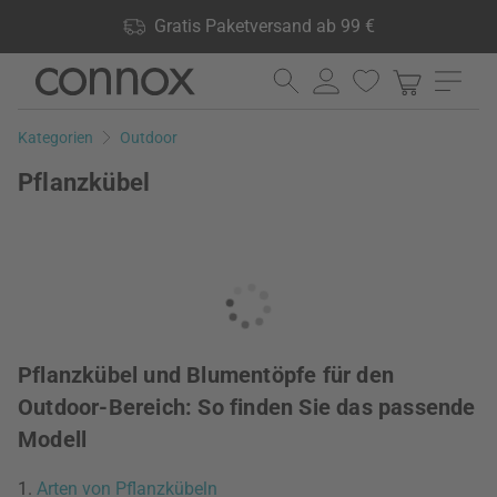
Shop Vorteile: Gratis Paketversand ab 99 €, 24.000 Produkte
Gratis Paketversand ab 99 €
lagernd, 60 Tage Rückgaberecht
Direkt
Direkt
zum
zum
Seiteninhalt
Suchfeld
Kategorien
Outdoor
springen
springen
Pflanzkübel
Pflanzkübel und Blumentöpfe für den
Outdoor-Bereich: So finden Sie das passende
Modell
1.
Arten von Pflanzkübeln