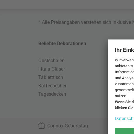
*
Alle Preisangaben verstehen sich inklusive
Beliebte Dekorationen
Belie
Obstschalen
Skand
Iittala Gläser
Gart
Tabletttisch
Büro
Kaffeebecher
Schla
Tagesdecken
Wand
HAY S
Connox Geburtstag