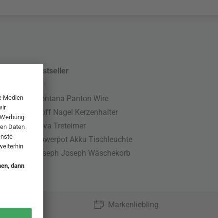
Bestseller
Montana Panton Wire
Stoff Nagel Kerzenhalter
Nova Treteimer
Flowerpot Akku Tischleuchte
Joseph Joseph Wäschekorb
Markenliebling