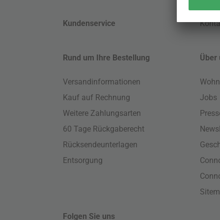
Kundenservice
Konta
Rund um Ihre Bestellung
Über 
Versandinformationen
Wohn
Kauf auf Rechnung
Jobs
Weitere Zahlungsarten
Press
60 Tage Rückgaberecht
Newsl
Rücksendeunterlagen
Gesch
Entsorgung
Conno
Conn
Site
Folgen Sie uns