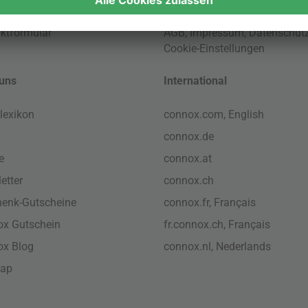
ktformular
AGB
,
Impressum
,
Datenschut
Cookie-Einstellungen
uns
International
lexikon
connox.com, English
connox.de
e
connox.at
etter
connox.ch
enk-Gutscheine
connox.fr, Français
x Gutschein
fr.connox.ch, Français
ox Blog
connox.nl, Nederlands
map