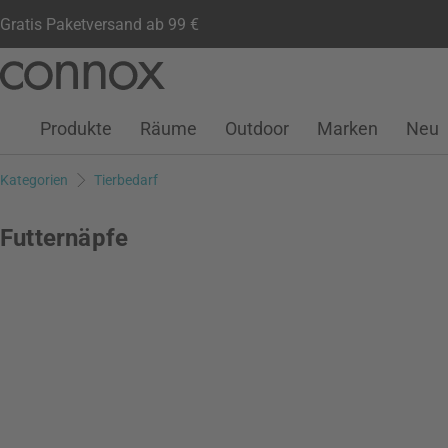
Gratis Paketversand ab 99 €
Kundenkonto
Wunschliste
Warenkorb
Direkt
Direkt
zum
zum
Seiteninhalt
Suchfeld
Produkte
Räume
Outdoor
Marken
Neu
springen
springen
Kategorien
Tierbedarf
Futternäpfe