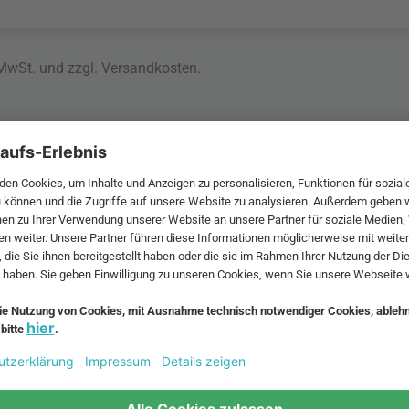
 MwSt. und zzgl.
Versandkosten
.
bte Möbel
Beliebte Leuchten
inavische Möbel
Pendellampe für Außen
enmöbel
Muuto Lampen
möbel
Kabellose Tischleuchten
fsofa
Dänische Lampen
regale
LED Pendelleuchte
tuhl