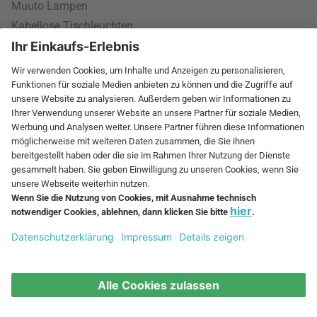
Muuto Lampen
Kabellose Tischleuchten
Dänische Lampen
LED Pendelleuchte
Bestseller
Montana Panton Wire
Stoff Nagel Kerzenhalter
Nova Treteimer
Flowerpot Akku Tischleuchte
Joseph Joseph Wäschekorb
Connox Geburtstag