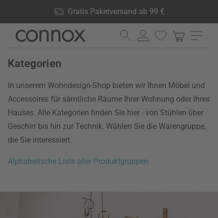
Shop Vorteile: Gratis Paketversand ab 99 €, 24.000 Produkte
Gratis Paketversand ab 99 €
lagernd, 60 Tage Rückgaberecht
Direkt
Direkt
zum
zum
Seiteninhalt
Suchfeld
Kategorien
springen
springen
In unserem Wohndesign-Shop bieten wir Ihnen Möbel und
Accessoires für sämtliche Räume Ihrer Wohnung oder Ihres
Hauses. Alle Kategorien finden Sie hier - von Stühlen über
Geschirr bis hin zur Technik. Wählen Sie die Warengruppe,
die Sie interessiert.
Alphabetische Liste aller Produktgruppen