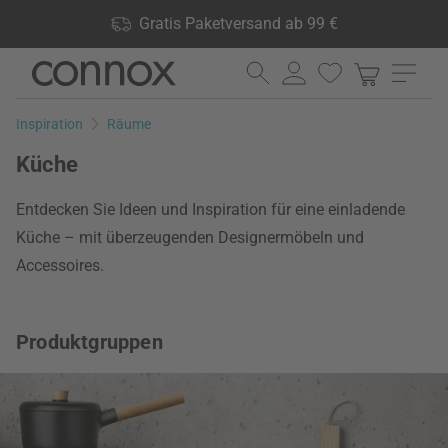
Shop Vorteile: Gratis Paketversand ab 99 €, 24.000 Produkte
Gratis Paketversand ab 99 €
lagernd, 60 Tage Rückgaberecht
Direkt
Direkt
zum
zum
Seiteninhalt
Suchfeld
Inspiration
Räume
springen
springen
Küche
Entdecken Sie Ideen und Inspiration für eine einladende
Küche – mit überzeugenden Designermöbeln und
Accessoires.
Produktgruppen