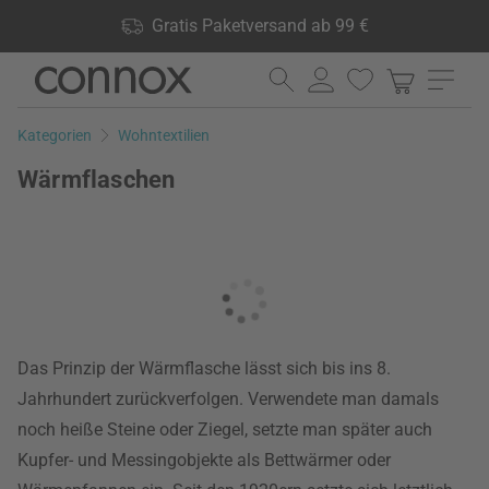
Shop Vorteile: Gratis Paketversand ab 99 €, 24.000 Produkte
Gratis Paketversand ab 99 €
lagernd, 60 Tage Rückgaberecht
Direkt
Direkt
zum
zum
Seiteninhalt
Suchfeld
Kategorien
Wohntextilien
springen
springen
Wärmflaschen
Das Prinzip der Wärmflasche lässt sich bis ins 8.
Jahrhundert zurückverfolgen. Verwendete man damals
noch heiße Steine oder Ziegel, setzte man später auch
Kupfer- und Messingobjekte als Bettwärmer oder