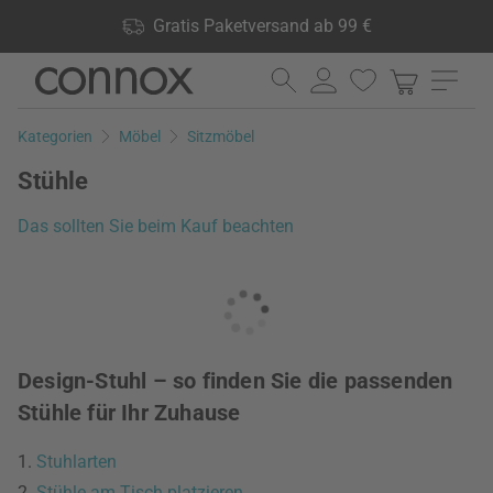
Shop Vorteile: Gratis Paketversand ab 99 €, 24.000 Produkte
Gratis Paketversand ab 99 €
lagernd, 60 Tage Rückgaberecht
Direkt
Direkt
zum
zum
Seiteninhalt
Suchfeld
Kategorien
Möbel
Sitzmöbel
springen
springen
Stühle
Das sollten Sie beim Kauf beachten
Design-Stuhl – so finden Sie die passenden
Stühle für Ihr Zuhause
1.
Stuhlarten
2.
Stühle am Tisch platzieren