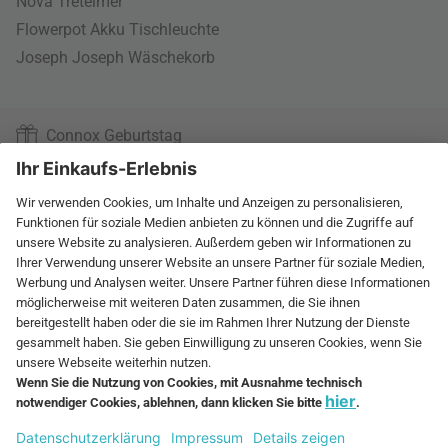
Nova Treteimer
Flowerpot Akku Tischleuchte
Joseph Joseph Wäschekorb
Connox Geburtstag
Markenliebling
Kundenservice
Kontaktformular
AGB
,
Impressum
,
Datenschutz
,
Cookie-Einstellungen
Widerrufsrecht
Rund um Ihre Bestellung