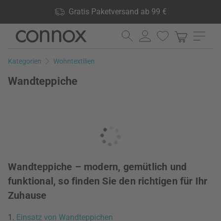
Shop Vorteile: Gratis Paketversand ab 99 €, 24.000 Produkte
Gratis Paketversand ab 99 €
lagernd, 60 Tage Rückgaberecht
Direkt
Direkt
zum
zum
Seiteninhalt
Suchfeld
Kategorien
Wohntextilien
springen
springen
Wandteppiche
Wandteppiche – modern, gemütlich und
funktional, so finden Sie den richtigen für Ihr
Zuhause
1.
Einsatz von Wandteppichen