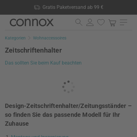
Shop Vorteile: Gratis Paketversand ab 99 €, 24.000 Produkte
Gratis Paketversand ab 99 €
lagernd, 60 Tage Rückgaberecht
Direkt
Direkt
zum
zum
Seiteninhalt
Suchfeld
Kategorien
Wohnaccessoires
springen
springen
Zeitschriftenhalter
Das sollten Sie beim Kauf beachten
Design-Zeitschriftenhalter/Zeitungsständer –
so finden Sie das passende Modell für Ihr
Zuhause