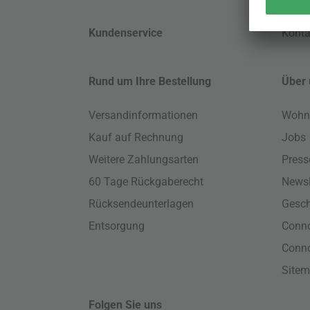
Kundenservice
Konta
Rund um Ihre Bestellung
Über 
Versandinformationen
Wohn
Kauf auf Rechnung
Jobs
Weitere Zahlungsarten
Press
60 Tage Rückgaberecht
Newsl
Rücksendeunterlagen
Gesch
Entsorgung
Conno
Conn
Site
Folgen Sie uns