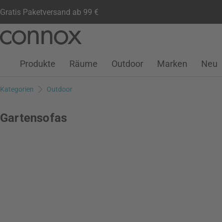
Gratis Paketversand ab 99 €
Kundenkonto
Wunschliste
Warenkorb
Direkt
Direkt
zum
zum
Seiteninhalt
Suchfeld
Produkte
Räume
Outdoor
Marken
Neu
springen
springen
Kategorien
Outdoor
Gartensofas