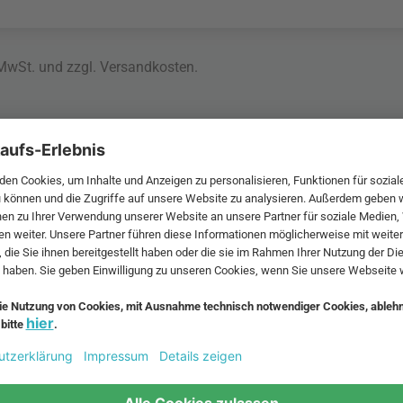
 MwSt. und zzgl.
Versandkosten
.
bte Möbel
Beliebte Leuchten
inavische Möbel
Pendellampe für Außen
enmöbel
Muuto Lampen
möbel
Kabellose Tischleuchten
fsofa
Dänische Lampen
regale
LED Pendelleuchte
tuhl