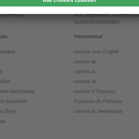
ktformular
AGB
,
Impressum
,
Datenschut
Cookie-Einstellungen
uns
International
lexikon
connox.com, English
connox.de
e
connox.at
etter
connox.ch
enk-Gutscheine
connox.fr, Français
x Gutschein
fr.connox.ch, Français
ox Blog
connox.nl, Nederlands
map