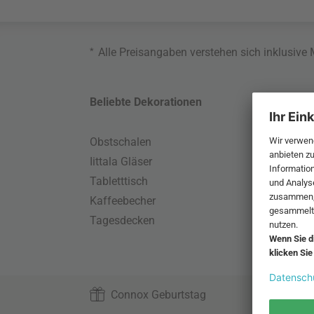
*
Alle Preisangaben verstehen sich inklusive
Beliebte Dekorationen
Belie
Obstschalen
Skand
Iittala Gläser
Gart
Tabletttisch
Büro
Kaffeebecher
Schla
Tagesdecken
Wand
HAY S
Connox Geburtstag