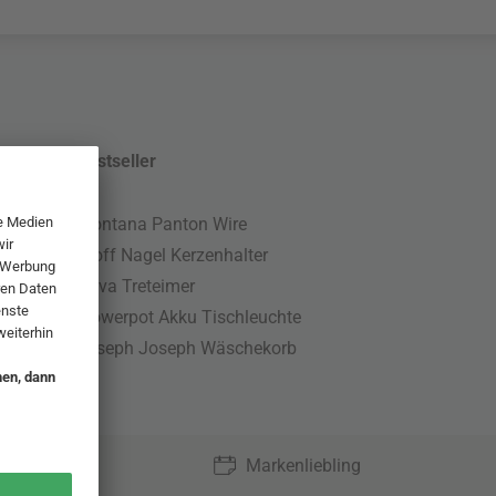
Bestseller
Montana Panton Wire
Stoff Nagel Kerzenhalter
Nova Treteimer
Flowerpot Akku Tischleuchte
Joseph Joseph Wäschekorb
Markenliebling