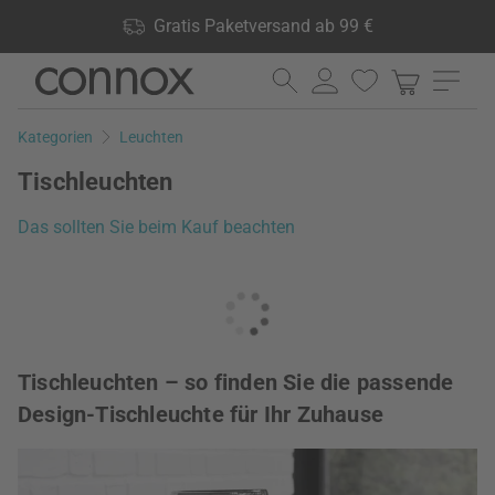
Shop Vorteile: Gratis Paketversand ab 99 €, 24.000 Produkte
Gratis Paketversand ab 99 €
lagernd, 60 Tage Rückgaberecht
Direkt
Direkt
zum
zum
Seiteninhalt
Suchfeld
Kategorien
Leuchten
springen
springen
Tischleuchten
Das sollten Sie beim Kauf beachten
Tischleuchten – so finden Sie die passende
Design-Tischleuchte für Ihr Zuhause