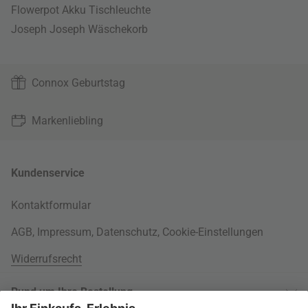
Flowerpot Akku Tischleuchte
Joseph Joseph Wäschekorb
Connox Geburtstag
Markenliebling
Kundenservice
Kontaktformular
AGB
,
Impressum
,
Datenschutz
,
Cookie-Einstellungen
Widerrufsrecht
Rund um Ihre Bestellung