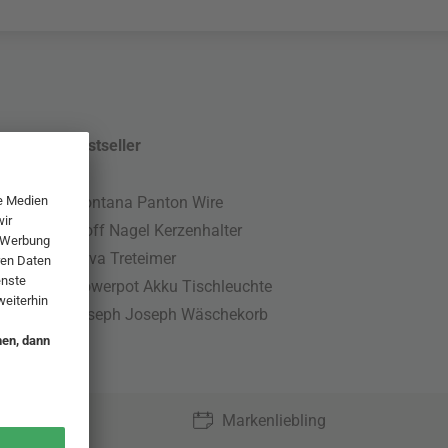
Bestseller
Montana Panton Wire
Stoff Nagel Kerzenhalter
Nova Treteimer
Flowerpot Akku Tischleuchte
Joseph Joseph Wäschekorb
Markenliebling