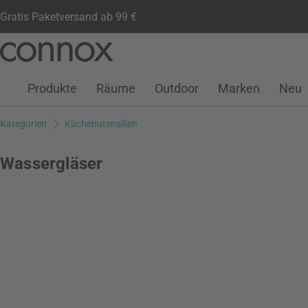
Gratis Paketversand ab 99 €
Kundenkonto
Wunschliste
Warenkorb
Direkt
Direkt
zum
zum
Seiteninhalt
Suchfeld
Produkte
Räume
Outdoor
Marken
Neu
springen
springen
Kategorien
Küchenutensilien
Wassergläser