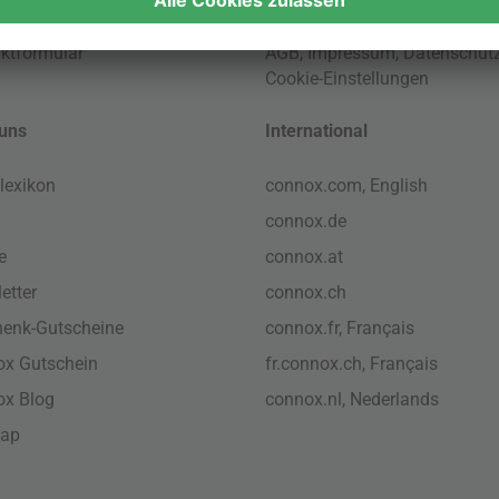
ktformular
AGB
,
Impressum
,
Datenschut
Cookie-Einstellungen
uns
International
lexikon
connox.com, English
connox.de
e
connox.at
etter
connox.ch
enk-Gutscheine
connox.fr, Français
x Gutschein
fr.connox.ch, Français
ox Blog
connox.nl, Nederlands
map