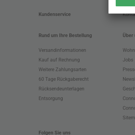
Kundenservice
Konta
Rund um Ihre Bestellung
Über 
Versandinformationen
Wohn
Kauf auf Rechnung
Jobs
Weitere Zahlungsarten
Press
60 Tage Rückgaberecht
Newsl
Rücksendeunterlagen
Gesch
Entsorgung
Conno
Conn
Site
Folgen Sie uns