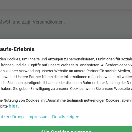
 MwSt. und zzgl.
Versandkosten
.
bte Möbel
Beliebte Leuchten
inavische Möbel
Pendellampe für Außen
enmöbel
Muuto Lampen
möbel
Kabellose Tischleuchten
fsofa
Dänische Lampen
regale
LED Pendelleuchte
tuhl