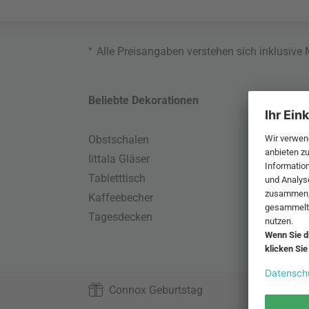
*
Alle Preisangaben verstehen sich inklusive
Beliebte Dekorationen
Belie
Obstschalen
Skand
Iittala Gläser
Gart
Tabletttisch
Büro
Kaffeebecher
Schla
Tagesdecken
Wand
HAY S
Connox Geburtstag