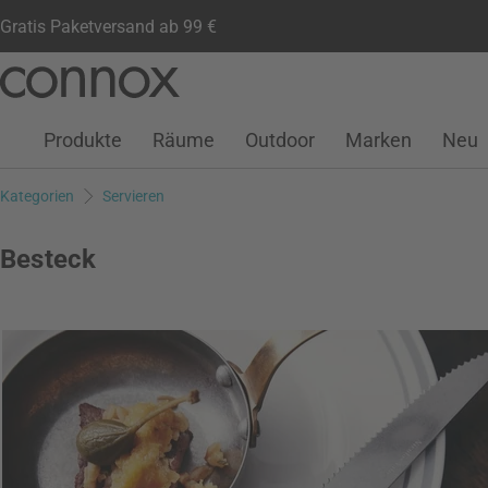
Gratis Paketversand ab 99 €
Kundenkonto
Wunschliste
Warenkorb
Direkt
Direkt
zum
zum
Seiteninhalt
Suchfeld
Produkte
Räume
Outdoor
Marken
Neu
springen
springen
Kategorien
Servieren
Besteck