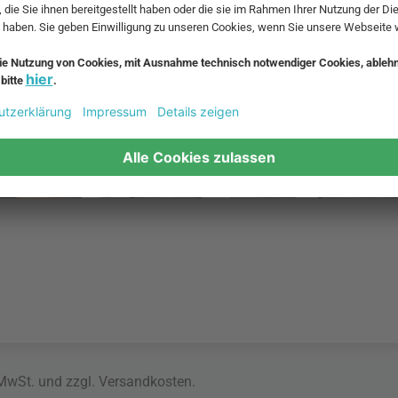
Kinderbesteck
 MwSt. und zzgl.
Versandkosten
.