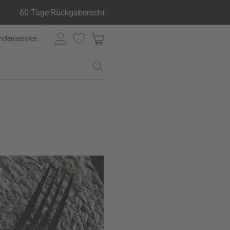
60 Tage Rückgaberecht
ndenservice