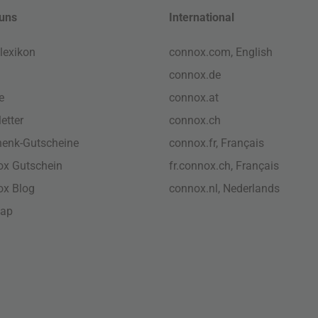
uns
International
lexikon
connox.com, English
connox.de
e
connox.at
etter
connox.ch
enk-Gutscheine
connox.fr, Français
x Gutschein
fr.connox.ch, Français
ox Blog
connox.nl, Nederlands
map