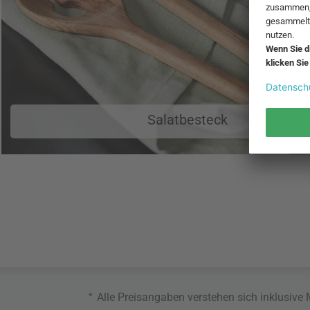
Salatbesteck
*
Alle Preisangaben verstehen sich inklusive