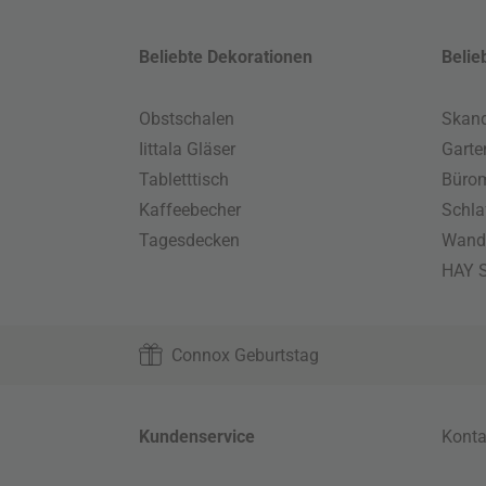
Beliebte Dekorationen
Belie
Obstschalen
Skand
Iittala Gläser
Gart
Tabletttisch
Büro
Kaffeebecher
Schla
Tagesdecken
Wand
HAY S
Connox Geburtstag
Kundenservice
Konta