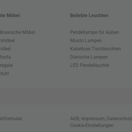
bte Möbel
Beliebte Leuchten
inavische Möbel
Pendellampe für Außen
enmöbel
Muuto Lampen
möbel
Kabellose Tischleuchten
fsofa
Dänische Lampen
regale
LED Pendelleuchte
tuhl
ktformular
AGB
,
Impressum
,
Datenschut
Cookie-Einstellungen