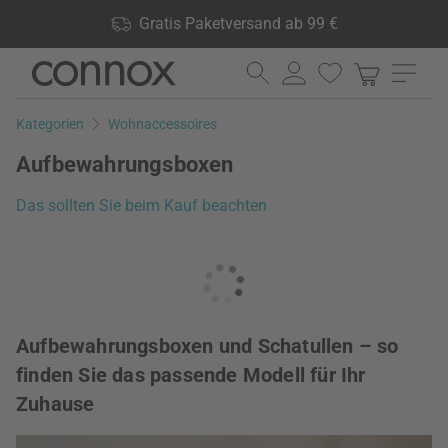
Shop Vorteile: Gratis Paketversand ab 99 €, 24.000 Produkte
Gratis Paketversand ab 99 €
lagernd, 60 Tage Rückgaberecht
Direkt
Direkt
zum
zum
Seiteninhalt
Suchfeld
Kategorien
Wohnaccessoires
springen
springen
Aufbewahrungsboxen
Das sollten Sie beim Kauf beachten
Aufbewahrungsboxen und Schatullen – so
finden Sie das passende Modell für Ihr
Zuhause