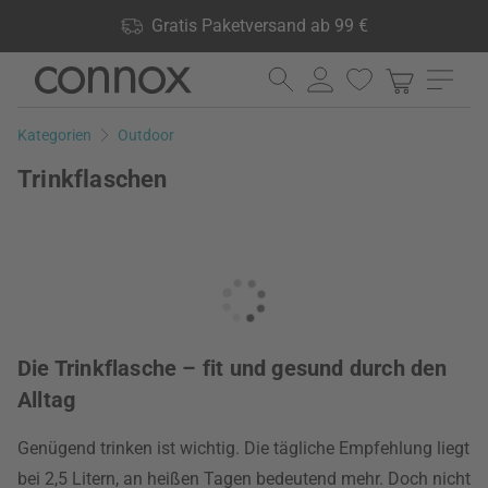
Shop Vorteile: Gratis Paketversand ab 99 €, 24.000 Produkte
Gratis Paketversand ab 99 €
lagernd, 60 Tage Rückgaberecht
Direkt
Direkt
zum
zum
Seiteninhalt
Suchfeld
Kategorien
Outdoor
springen
springen
Trinkflaschen
Die Trinkflasche – fit und gesund durch den
Alltag
Genügend trinken ist wichtig. Die tägliche Empfehlung liegt
bei 2,5 Litern, an heißen Tagen bedeutend mehr. Doch nicht