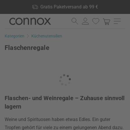
Shop Vorteile: Gratis Paketversand ab 99 €, 24.000 Produkte
Gratis Paketversand ab 99 €
lagernd, 60 Tage Rückgaberecht
Direkt
Direkt
zum
zum
Seiteninhalt
Suchfeld
Kategorien
Küchenutensilien
springen
springen
Flaschenregale
Flaschen- und Weinregale – Zuhause sinnvoll
lagern
Weine und Spirituosen haben etwas Edles. Ein guter
Tropfen gehört für viele zu einem gelungenen Abend dazu.