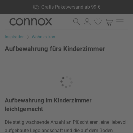
Shop Vorteile: Gratis Paketversand ab 99 €, 24.000 Produkte
Gratis Paketversand ab 99 €
lagernd, 60 Tage Rückgaberecht
Direkt
Direkt
zum
zum
Seiteninhalt
Suchfeld
Inspiration
Wohnlexikon
springen
springen
Aufbewahrung fürs Kinderzimmer
Aufbewahrung im Kinderzimmer
leichtgemacht
Die stetig wachsende Anzahl an Plüschtieren, eine liebevoll
aufgebaute Legolandschaft und die auf dem Boden