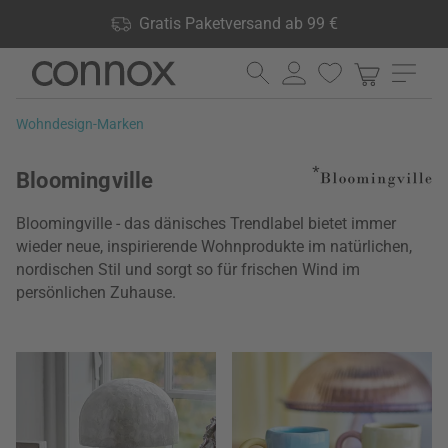
Shop Vorteile: Gratis Paketversand ab 99 €, 24.000 Produkte
Gratis Paketversand ab 99 €
lagernd, 60 Tage Rückgaberecht
Direkt
Direkt
zum
zum
Seiteninhalt
Suchfeld
Wohndesign-Marken
springen
springen
Bloomingville
Bloomingville - das dänisches Trendlabel bietet immer
wieder neue, inspirierende Wohnprodukte im natürlichen,
nordischen Stil und sorgt so für frischen Wind im
persönlichen Zuhause.