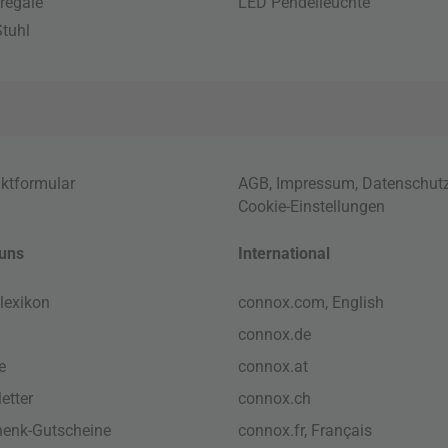
regale
LED Pendelleuchte
tuhl
ktformular
AGB
,
Impressum
,
Datenschut
Cookie-Einstellungen
uns
International
lexikon
connox.com, English
connox.de
e
connox.at
etter
connox.ch
enk-Gutscheine
connox.fr, Français