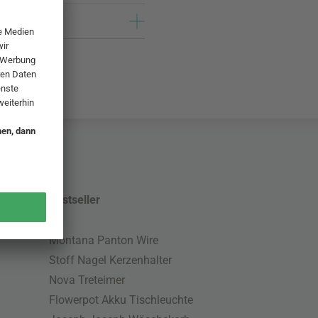
Bestseller
Montana Panton Wire
Stoff Nagel Kerzenhalter
Nova Treteimer
Flowerpot Akku Tischleuchte