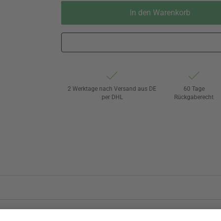
In den Warenkorb
2 Werktage nach Versand aus DE
60 Tage
per DHL
Rückgaberecht