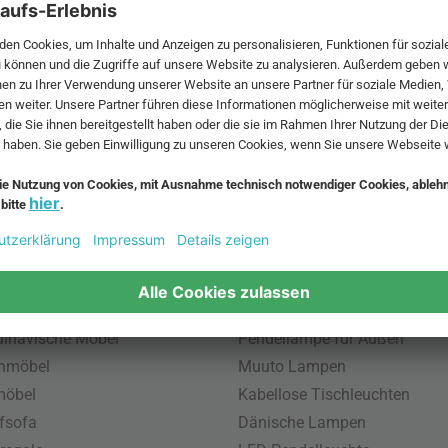
 MwSt. und zzgl.
Versandkosten
.
bte Möbel
Beliebte Leuchten
inavische Möbel
Pendellampe für Außen
enmöbel
Muuto Lampen
möbel
Kabellose Tischleuchten
fsofa
Dänische Lampen