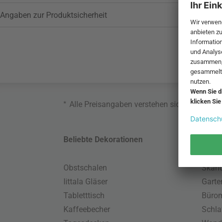
Angaben zur Produktsicherheit
*
Alle Preisangaben verstehen sich inklusive
Beliebte Dekorationen
Belie
Obstschalen
Skand
Iittala Gläser
Gart
Tabletttisch
Büro
Kaffeebecher
Schla