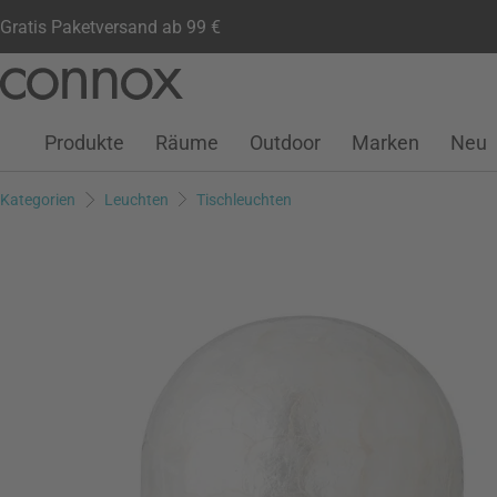
Gratis Paketversand ab 99 €
Kundenkonto
Wunschliste
Warenkorb
Direkt
Direkt
zum
zum
Seiteninhalt
Suchfeld
Produkte
Räume
Outdoor
Marken
Neu
springen
springen
Kategorien
Leuchten
Tischleuchten