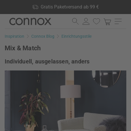
Shop Vorteile: Gratis Paketversand ab 99 €, 24.000 Produkte
Gratis Paketversand ab 99 €
lagernd, 60 Tage Rückgaberecht
Direkt
Direkt
zum
zum
Seiteninhalt
Suchfeld
Inspiration
Connox Blog
Einrichtungsstile
springen
springen
Mix & Match
Individuell, ausgelassen, anders