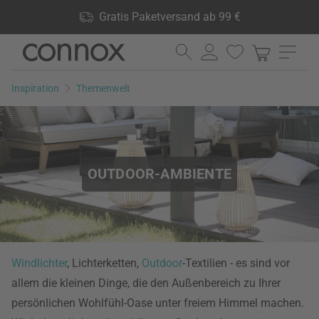
Shop Vorteile: Gratis Paketversand ab 99 €, 24.000 Produkte
Gratis Paketversand ab 99 €
lagernd, 60 Tage Rückgaberecht
Direkt
Direkt
zum
zum
Seiteninhalt
Suchfeld
Inspiration
Themenwelt
springen
springen
OUTDOOR-AMBIENTE
Windlichter
, Lichterketten,
Outdoor
-Textilien - es sind vor
allem die kleinen Dinge, die den Außenbereich zu Ihrer
persönlichen Wohlfühl-Oase unter freiem Himmel machen.