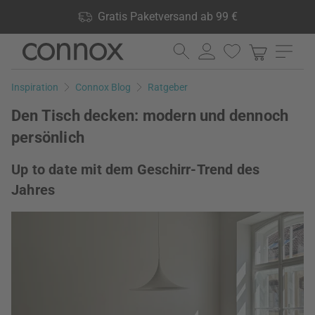
Shop Vorteile: Gratis Paketversand ab 99 €, 24.000 Produkte
Gratis Paketversand ab 99 €
lagernd, 60 Tage Rückgaberecht
Direkt
Direkt
zum
zum
Seiteninhalt
Suchfeld
Inspiration
Connox Blog
Ratgeber
springen
springen
Den Tisch decken: modern und dennoch
persönlich
Up to date mit dem Geschirr-Trend des
Jahres