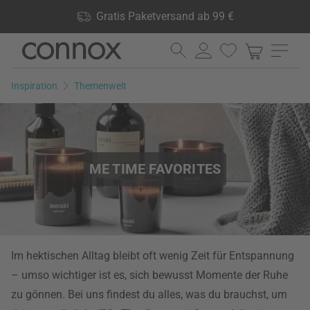
Shop Vorteile: Gratis Paketversand ab 99 €, 24.000 Produkte
Gratis Paketversand ab 99 €
lagernd, 60 Tage Rückgaberecht
Direkt
Direkt
zum
zum
Seiteninhalt
Suchfeld
Inspiration
Themenwelt
springen
springen
ME TIME FAVORITES
Im hektischen Alltag bleibt oft wenig Zeit für Entspannung
– umso wichtiger ist es, sich bewusst Momente der Ruhe
zu gönnen. Bei uns findest du alles, was du brauchst, um