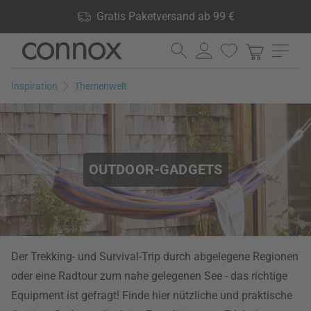
Shop Vorteile: Gratis Paketversand ab 99 €, 24.000 Produkte
Gratis Paketversand ab 99 €
lagernd, 60 Tage Rückgaberecht
Direkt
Direkt
zum
zum
Seiteninhalt
Suchfeld
Inspiration
Themenwelt
springen
springen
OUTDOOR-GADGETS
Der Trekking- und Survival-Trip durch abgelegene Regionen
oder eine Radtour zum nahe gelegenen See - das richtige
Equipment ist gefragt! Finde hier nützliche und praktische