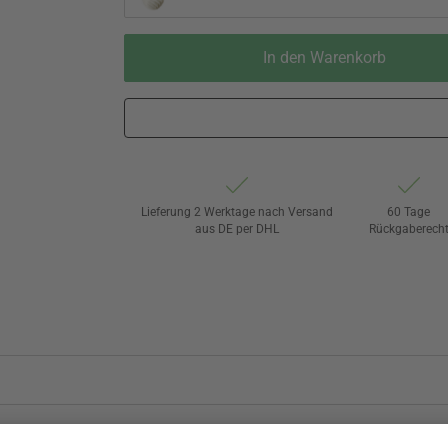
In den Warenkorb
Lieferung 2 Werktage nach Versand
60 Tage
aus DE per DHL
Rückgaberech