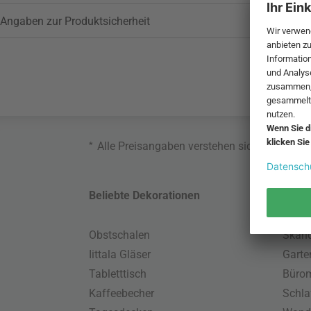
Angaben zur Produktsicherheit
*
Alle Preisangaben verstehen sich inklusive
Beliebte Dekorationen
Belie
Obstschalen
Skand
Iittala Gläser
Gart
Tabletttisch
Büro
Kaffeebecher
Schla