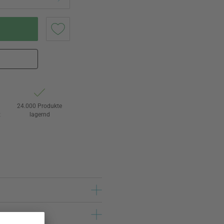
24.000 Produkte
t
lagernd