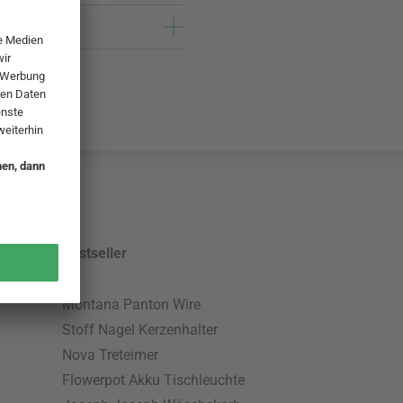
Bestseller
Montana Panton Wire
Stoff Nagel Kerzenhalter
Nova Treteimer
Flowerpot Akku Tischleuchte