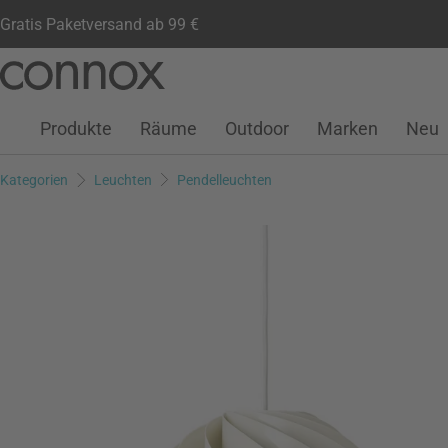
Gratis Paketversand ab 99 €
Kundenkonto
Wunschliste
Warenkorb
Direkt
Direkt
zum
zum
Seiteninhalt
Suchfeld
Produkte
Räume
Outdoor
Marken
Neu
springen
springen
Kategorien
Leuchten
Pendelleuchten