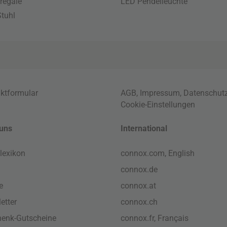
regale
LED Pendelleuchte
tuhl
ktformular
AGB
,
Impressum
,
Datenschut
Cookie-Einstellungen
uns
International
lexikon
connox.com, English
connox.de
e
connox.at
etter
connox.ch
enk-Gutscheine
connox.fr, Français