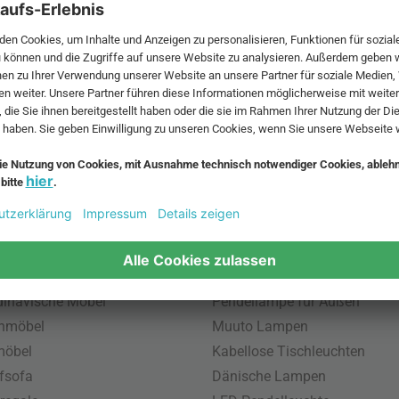
 MwSt. und zzgl.
Versandkosten
.
bte Möbel
Beliebte Leuchten
inavische Möbel
Pendellampe für Außen
enmöbel
Muuto Lampen
möbel
Kabellose Tischleuchten
fsofa
Dänische Lampen