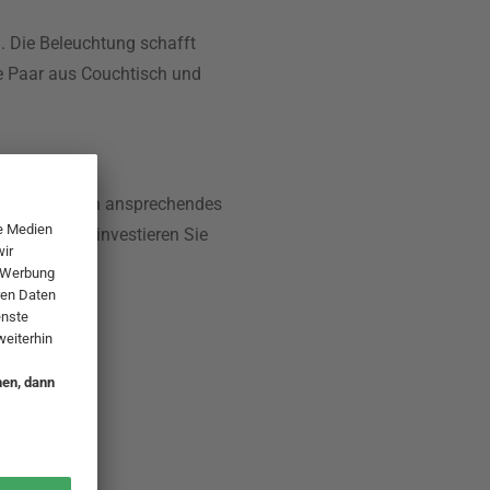
. Die Beleuchtung schafft
te Paar aus Couchtisch und
und ästhetisch ansprechendes
 Gubi Lampe investieren Sie