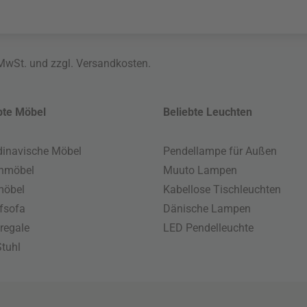
 MwSt. und zzgl.
Versandkosten
.
bte Möbel
Beliebte Leuchten
inavische Möbel
Pendellampe für Außen
enmöbel
Muuto Lampen
möbel
Kabellose Tischleuchten
fsofa
Dänische Lampen
regale
LED Pendelleuchte
tuhl