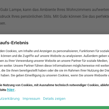
te Gubi Lampe, kann das Ambiente Ihres Wohnzimmers aufwerten
druck Ihres persönlichen Stils. Mit Gubi können Sie das perfek
ben.
tät und Langlebigkeit. Sie verleihen Ihrem Raum ein modernes 
ietet für jeden Einrichtungsstil das passende Design. Mit einer
erationen hinweg Freude bereiten wird.