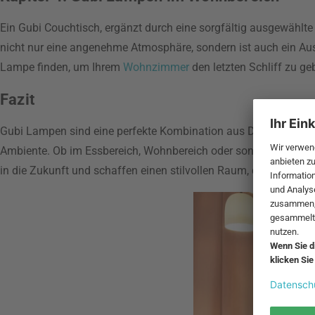
Ein Gubi Couchtisch, ergänzt durch eine sorgfältig ausgewähl
nicht nur eine angenehme Atmosphäre, sondern ist auch ein Aus
Lampe finden, um Ihrem
Wohnzimmer
den letzten Schliff zu ge
Fazit
Gubi Lampen sind eine perfekte Kombination aus Design, Quali
Ambiente. Ob im Essbereich, Wohnbereich oder sonst wo - Gubi b
in die Zukunft und schaffen einen stilvollen Raum, der über Gen