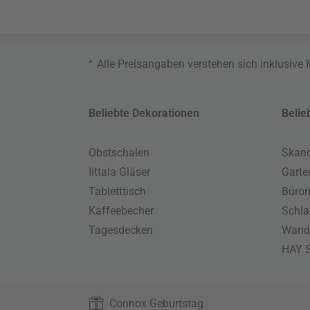
*
Alle Preisangaben verstehen sich inklusive
Beliebte Dekorationen
Belie
Obstschalen
Skand
Iittala Gläser
Gart
Tabletttisch
Büro
Kaffeebecher
Schla
Tagesdecken
Wand
HAY S
Connox Geburtstag