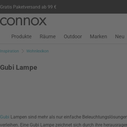
Gratis Paketversand ab 99 €
Kundenkonto
Wunschliste
Warenkorb
Direkt
Direkt
zum
zum
Seiteninhalt
Suchfeld
Produkte
Räume
Outdoor
Marken
Neu
springen
springen
Inspiration
Wohnlexikon
Gubi Lampe
Gubi
Lampen sind mehr als nur einfache Beleuchtungslösungen -
verleihen. Eine Gubi Lampe zeichnet sich durch ihre herausragen