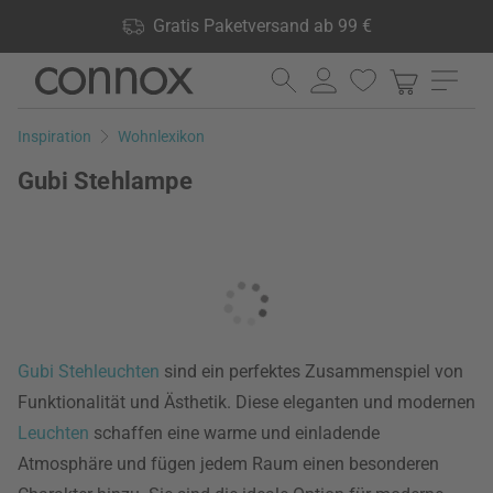
Shop Vorteile: Gratis Paketversand ab 99 €, 24.000 Produkte
Gratis Paketversand ab 99 €
lagernd, 60 Tage Rückgaberecht
Direkt
Direkt
zum
zum
Seiteninhalt
Suchfeld
Inspiration
Wohnlexikon
springen
springen
Gubi Stehlampe
Gubi
Stehleuchten
sind ein perfektes Zusammenspiel von
Funktionalität und Ästhetik. Diese eleganten und modernen
Leuchten
schaffen eine warme und einladende
Atmosphäre und fügen jedem Raum einen besonderen