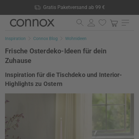
Shop Vorteile: Gratis Paketversand ab 99 €, 24.000 Produkte
Gratis Paketversand ab 99 €
lagernd, 60 Tage Rückgaberecht
Direkt
Direkt
zum
zum
Seiteninhalt
Suchfeld
Inspiration
Connox Blog
Wohnideen
springen
springen
Frische Osterdeko-Ideen für dein
Zuhause
Inspiration für die Tischdeko und Interior-
Highlights zu Ostern