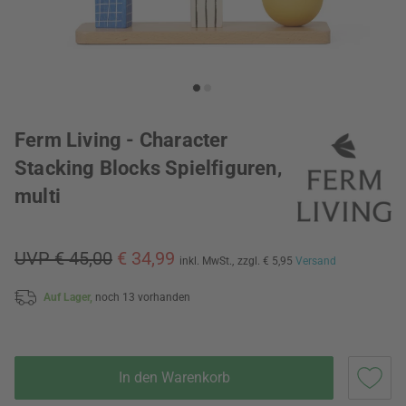
Ferm Living - Character
Stacking Blocks Spielfiguren,
multi
UVP € 45,00
€ 34,99
inkl. MwSt.,
zzgl. € 5,95
Versand
Auf Lager,
noch 13 vorhanden
In den Warenkorb