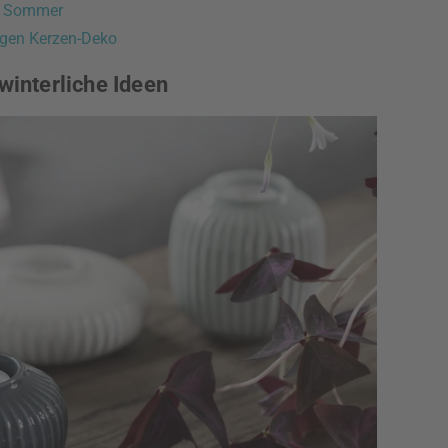
im Sommer
igen Kerzen-Deko
winterliche Ideen