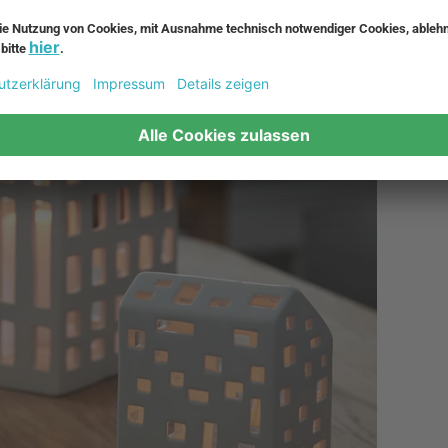
ltern
von Iittala.