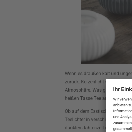
Wenn es draußen kalt und ungemü
zurück. Kerzenlicht spielt im Wi
Atmosphäre. Was gibt es Schöne
heißen Tasse Tee auf dem Sof
Ob auf dem Esstisch, auf dem F
Teelichter in verschiedenen Far
dunklen Jahreszeit dekorieren wi