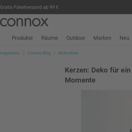
Gratis Paketversand ab 99 €
Kundenkonto
Wunschliste
Warenkorb
Direkt
Direkt
zum
zum
Seiteninhalt
Suchfeld
Produkte
Räume
Outdoor
Marken
Neu
springen
springen
Inspiration
Connox Blog
Wohnideen
Kerzen: Deko für ein
Momente