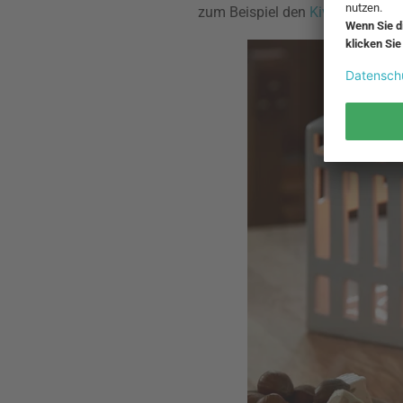
zum Beispiel den
Kivi Teelichtha