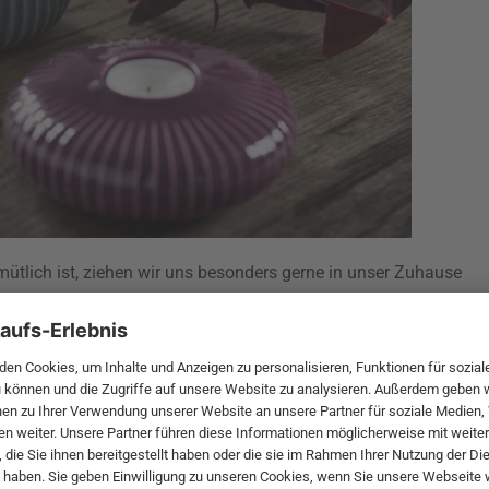
tlich ist, ziehen wir uns besonders gerne in unser Zuhause
nter eine große Rolle und schafft eine wohnliche und warme
res als es sich im stimmungsvollen Wohnzimmer mit einer
a bequem zu machen?
ußboden im Eingangsbereich oder auf der Fensterbank -
ben tauchen deine Räume in ein stimmungsvolles Licht. In der
r sie mit Teelichthaltern aus Metall, Keramik oder Glas, wie