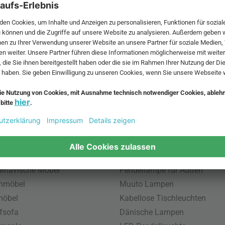
 MwSt. und zzgl.
Versandkosten
.
bte Möbel
Beliebte Leuchten
inavische Möbel
Pendellampe für Außen
enmöbel
Muuto Lampen
möbel
Kabellose Tischleuchten
fsofa
Dänische Lampen