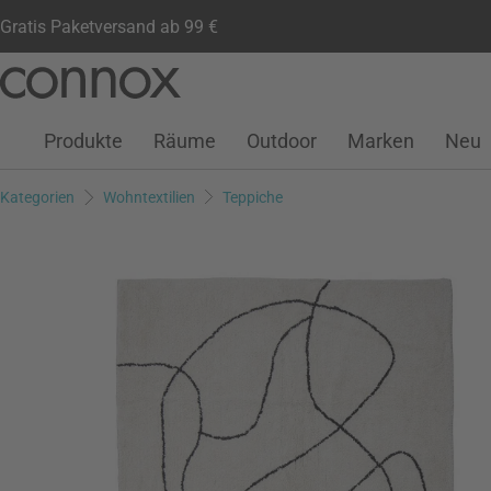
Gratis Paketversand ab 99 €
Kundenkonto
Wunschliste
Warenkorb
Direkt
Direkt
zum
zum
Seiteninhalt
Suchfeld
Produkte
Räume
Outdoor
Marken
Neu
springen
springen
Kategorien
Wohntextilien
Teppiche