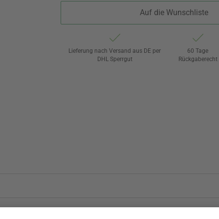
Auf die Wunschliste
Lieferung nach Versand aus DE per
60 Tage
DHL Sperrgut
Rückgaberecht