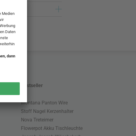
Bestseller
Montana Panton Wire
Stoff Nagel Kerzenhalter
Nova Treteimer
Flowerpot Akku Tischleuchte