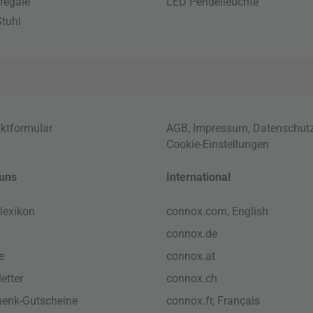
regale
LED Pendelleuchte
tuhl
ktformular
AGB
,
Impressum
,
Datenschut
Cookie-Einstellungen
uns
International
lexikon
connox.com, English
connox.de
e
connox.at
etter
connox.ch
enk-Gutscheine
connox.fr, Français