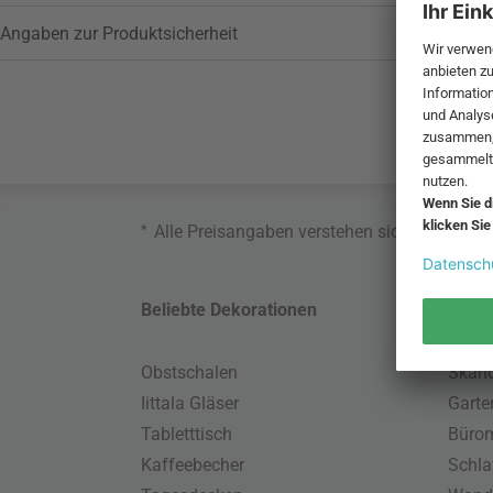
Angaben zur Produktsicherheit
*
Alle Preisangaben verstehen sich inklusive
Beliebte Dekorationen
Belie
Obstschalen
Skand
Iittala Gläser
Gart
Tabletttisch
Büro
Kaffeebecher
Schla