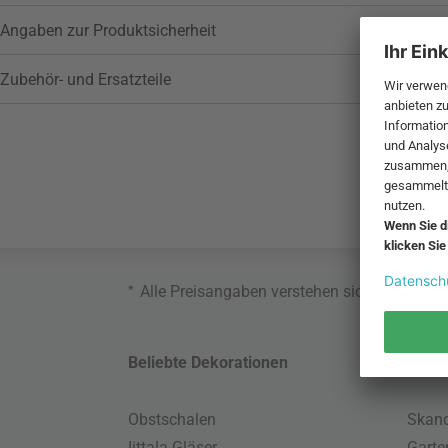
Angaben zur Produktsicherheit
Zubehör- und Ersatzteile
*
Alle Preisangaben verstehen sich inklusive
Beliebte Dekorationen
Belie
Obstschalen
Skand
Iittala Gläser
Gart