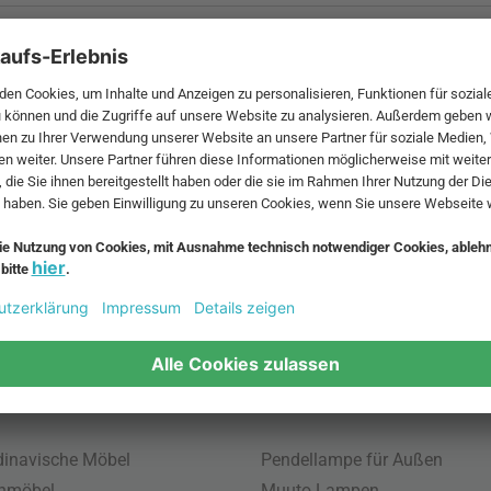
 MwSt. und zzgl.
Versandkosten
.
bte Möbel
Beliebte Leuchten
inavische Möbel
Pendellampe für Außen
enmöbel
Muuto Lampen