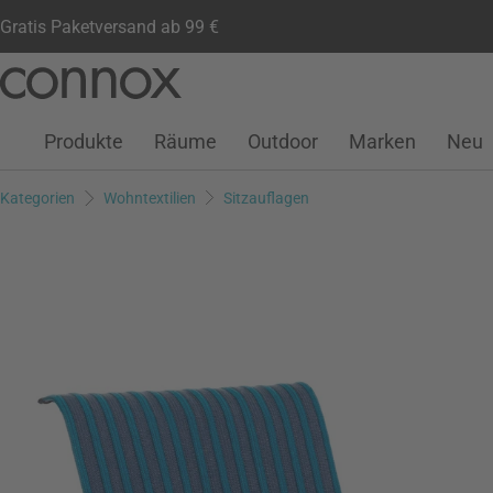
Gratis Paketversand ab 99 €
Kundenkonto
Wunschliste
Warenkorb
Direkt
Direkt
zum
zum
Seiteninhalt
Suchfeld
Produkte
Räume
Outdoor
Marken
Neu
springen
springen
Kategorien
Wohntextilien
Sitzauflagen