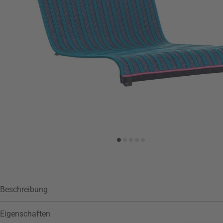
Zur Wunschliste hinzufügen
Beschreibung
Eigenschaften