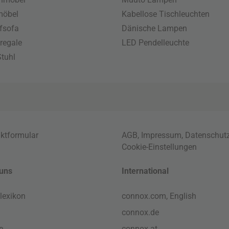
möbel
Kabellose Tischleuchten
fsofa
Dänische Lampen
regale
LED Pendelleuchte
tuhl
ktformular
AGB
,
Impressum
,
Datenschut
Cookie-Einstellungen
uns
International
lexikon
connox.com, English
connox.de
e
connox.at