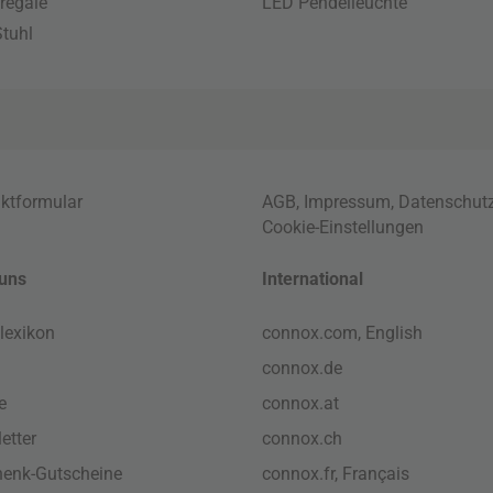
regale
LED Pendelleuchte
tuhl
ktformular
AGB
,
Impressum
,
Datenschut
Cookie-Einstellungen
uns
International
lexikon
connox.com, English
connox.de
e
connox.at
etter
connox.ch
enk-Gutscheine
connox.fr, Français