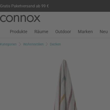
Gratis Paketversand ab 99 €
Kundenkonto
Wunschliste
Warenkorb
Direkt
Direkt
zum
zum
Seiteninhalt
Suchfeld
Produkte
Räume
Outdoor
Marken
Neu
springen
springen
Kategorien
Wohntextilien
Decken