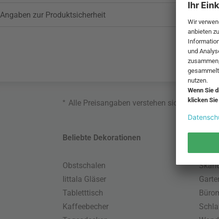
Angaben zur Produktsicherheit
*
Alle Preisangaben verstehen sich inklusive
Beliebte Dekorationen
Belie
Obstschalen
Skand
Iittala Gläser
Gart
Tabletttisch
Büro
Kaffeebecher
Schla