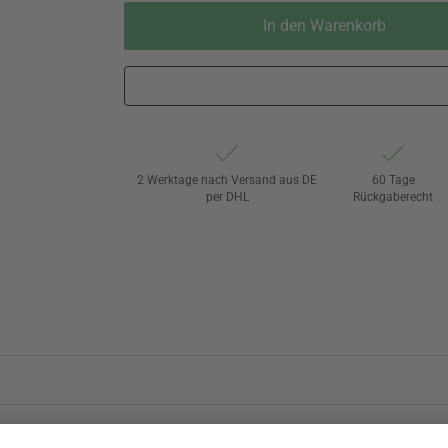
In den Warenkorb
2 Werktage nach Versand aus DE
60 Tage
per DHL
Rückgaberecht