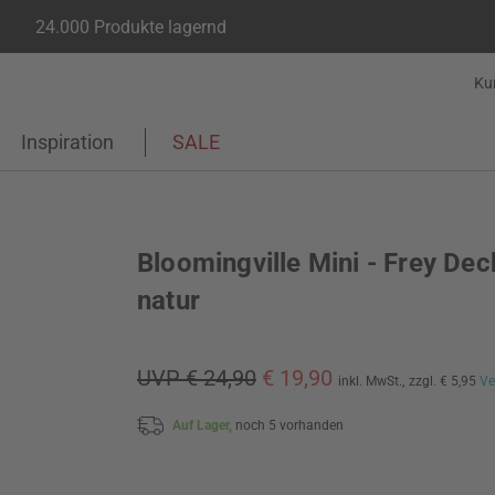
24.000 Produkte lagernd
Ku
Inspiration
SALE
Bloomingville Mini - Frey Dec
natur
UVP € 24,90
€ 19,90
inkl. MwSt.,
zzgl. € 5,95
Ve
Auf Lager,
noch 5 vorhanden