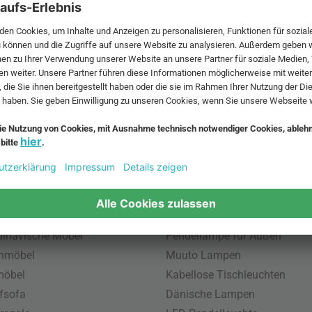
 MwSt. und zzgl.
Versandkosten
.
bte Möbel
Beliebte Leuchten
inavische Möbel
Pendellampe für Außen
enmöbel
Muuto Lampen
möbel
Kabellose Tischleuchten
fsofa
Dänische Lampen