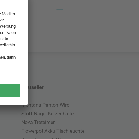
Bestseller
Montana Panton Wire
Stoff Nagel Kerzenhalter
Nova Treteimer
Flowerpot Akku Tischleuchte